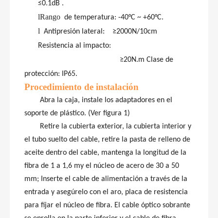
≤0.1dB
.
fusión
24 núcleos
Empalme
lRango
de temperatura: -40°C ~ +60°C
.
de
l
Antipresión lateral:
≥2000N/10cm
Resistencia al impacto:
≥20N.m Clase de
protección: IP65
.
Procedimiento
de
instalación
Abra la caja, instale los adaptadores en el
soporte de plástico. (Ver figura 1)
Retire la cubierta exterior, la cubierta interior y
el tubo suelto del cable, retire la pasta de relleno de
aceite dentro del cable, mantenga la longitud de la
fibra de 1 a 1,6 my el núcleo de acero de 30 a 50
mm; Inserte el cable de alimentación a través de la
entrada y asegúrelo con el aro, placa de resistencia
para fijar el núcleo de fibra. El cable óptico sobrante