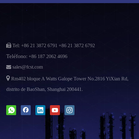

Tel: +86 21 3872 6791
+86 21 3872 6792
Teléfono
:
+86 187 2062 4696

sales@fcst.com

Rm402 bloque A Watts Galope Tower No.2816 YiXian Rd,
distrito de BaoShan, Shanghai 200441.