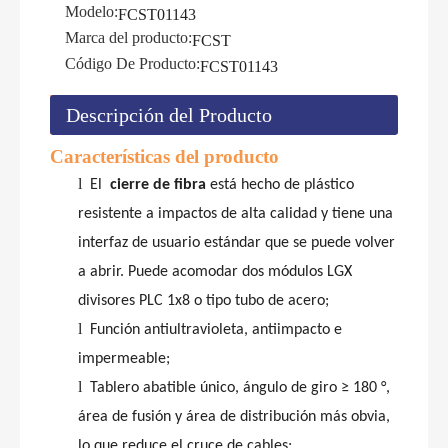
Modelo:
FCST01143
Marca del producto:
FCST
Código De Producto:
FCST01143
Descripción del Producto
Características
del producto
l
El
cierre de fibra
está hecho de plástico
resistente a impactos de alta calidad y tiene una
interfaz de usuario estándar que se puede volver
a abrir. Puede acomodar dos módulos LGX
divisores PLC 1x8 o tipo tubo de acero;
l
Función antiultravioleta, antiimpacto e
impermeable;
l
Tablero abatible único, ángulo de giro ≥ 180 °,
área de fusión y área de distribución más obvia,
lo que reduce el cruce de cables;