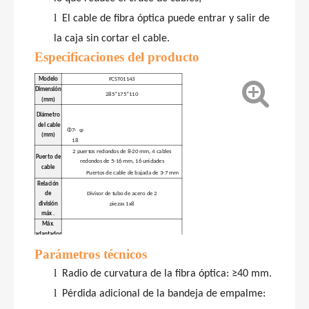
l
El cable de fibra óptica puede entrar y salir de
la caja sin cortar el cable.
Especificaciones del producto
Modelo
FCST01143
Dimensión
285*175*110
(mm)
Diámetro
del cable
Φ7-
φ
(mm)
18
2 puertos redondos de 8-20 mm, 4 cables
Puerto
de
redondos de 5-16 mm, 16 unidades
cable
Puertos de cable de bajada de 3-7 mm
Relación
de
Divisor de tubo de acero de 2
división
piezas 1x8
máx
.
Máx.
adaptador
18 piezas
Número
Parámetros
técnicos
de
Máx.
l
Radio de curvatura de la fibra óptica: ≥40 mm
.
empalme
1 pieza
Bandeja
l
Pérdida adicional de la bandeja de empalme:
de
Máx.