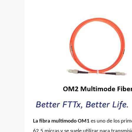
La fibra multimodo OM1
es uno de los prim
62,5 micras y se suele utilizar para transmi