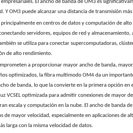
 empresariales. El ancho de banda de OM3 es significativ
d. Y OM3 puede alcanzar una distancia de transmisión más 
an principalmente en centros de datos y computación de al
 conectando servidores, equipos de red y almacenamiento, a
ambién se utiliza para conectar supercomputadoras, clúste
ón de alto rendimiento.
omprometen a proporcionar mayor ancho de banda, mayor di
seños optimizados, la fibra multimodo OM4 da un important
 de banda, lo que la convierte en la primera opción en e
e luz VCSEL optimizada para admitir conexiones de mayor de
gran escala y computación en la nube. El ancho de banda d
s de mayor velocidad, especialmente en aplicaciones de al
ás larga con la misma velocidad de datos.