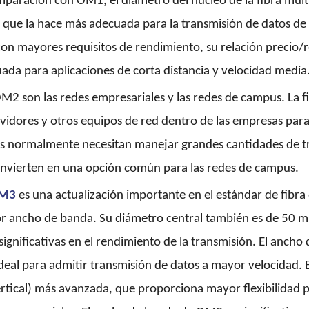
paración con OM1, el diámetro del núcleo de la fibra mu
o que la hace más adecuada para la transmisión de datos de
on mayores requisitos de rendimiento, su relación precio
uada para aplicaciones de corta distancia y velocidad media
 OM2 son las redes empresariales y las redes de campus. La 
vidores y otros equipos de red dentro de las empresas pa
s normalmente necesitan manejar grandes cantidades de tráf
onvierten en una opción común para las redes de campus.
 OM3
es una
actualización importante
en
el estándar de fibra
 ancho de banda. Su diámetro central también es de 50 mic
ignificativas en el rendimiento de la transmisión. El anch
ideal para admitir transmisión de datos a mayor velocidad. 
ertical) más avanzada, que proporciona mayor flexibilidad p