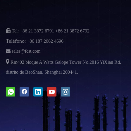

Tel: +86 21 3872 6791
+86 21 3872 6792
Teléfono
:
+86 187 2062 4696

sales@fcst.com

Rm402 bloque A Watts Galope Tower No.2816 YiXian Rd,
distrito de BaoShan, Shanghai 200441.