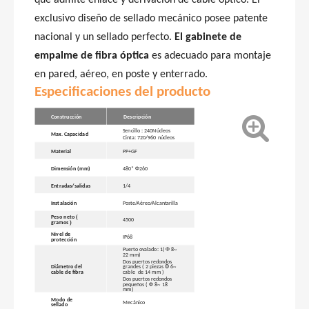
que admite enlace y derivación de cable óptico. El
exclusivo diseño de sellado mecánico posee patente
nacional y un sellado perfecto.
El gabinete de
empalme de fibra óptica
es adecuado para montaje
en pared, aéreo, en poste y enterrado.
Especificaciones del producto
Construcción
Descripción
Sencillo
:
240
Núcleos
Max. Capacidad
Cinta:
720/960
núcleos
Material
PP+GF
Φ
Dimensión (mm)
480*
260
Entradas/salidas
1/4
Instalación
Poste/Aéreo/Alcantarilla
(
Peso neto
4500
)
gramos
Nivel de
IP68
protección
Φ
~
Puerto ovalado: 1(
8
22 mm)
Dos puertos redondos
~
Diámetro del
grandes (
2 piezas
Φ
6
cable de fibra
cable
de 14 mm
)
Dos puertos redondos
Φ
~
pequeños (
8
18
mm)
Modo de
Mecánico
sellado