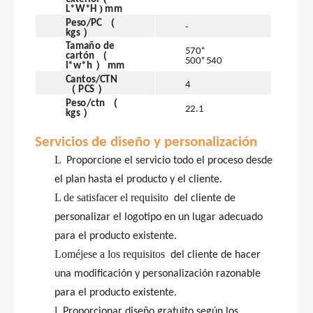
)
L*W*H
mm
（
Peso/PC
-
）
kgs
Tamaño de
570
*
（
cartón
500
*
540
）
l*w*h
mm
Cantos/CTN
4
（
）
PCS
（
Peso/ctn
22.1
）
kgs
Servicios de diseño y personalización
L
Proporcione el servicio todo el proceso desde
el plan hasta el producto y el cliente.
L de satisfacer el requisito
del
cliente
de
personalizar el logotipo en un lugar adecuado
para el producto existente.
Loméjese a los requisitos
del
cliente
de hacer
una modificación y personalización razonable
para el producto existente.
l
Proporcionar diseño gratuito según los